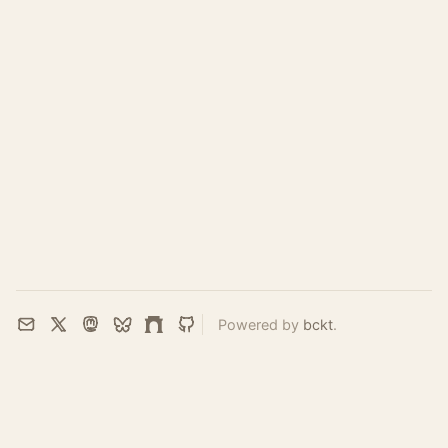
Powered by
bckt
.
Email
X
Mastodon
Bluesky
Farcaster
GitHub