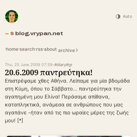
Auto
blog.vrypan.net
home
search
rss
about
archive
Thu, 25 June 2009 07:59
•
#diary
#gr
20.6.2009 παντρεύτηκα!
Επιστρέψαμε χθες Αθήνα. Λείπαμε για μία βδομάδα
στη Κύμη, όπου το Σάββατο... παντρεύτηκα την
αγαπημένη μου Ελίνα! Περάσαμε απίθανα,
καταπληκτικά, ανάμεσα σε ανθρώπους που μας
αγαπάνε -ήταν από τις πιο ωραίες μέρες της ζωής
μου! [*]